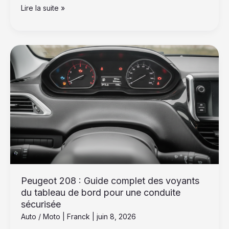
Lire la suite »
Peugeot
208
:
Guide
complet
des
voyants
du
tableau
de
bord
pour
Peugeot 208 : Guide complet des voyants
une
du tableau de bord pour une conduite
conduite
sécurisée
sécurisée
Auto / Moto
|
Franck
|
juin 8, 2026