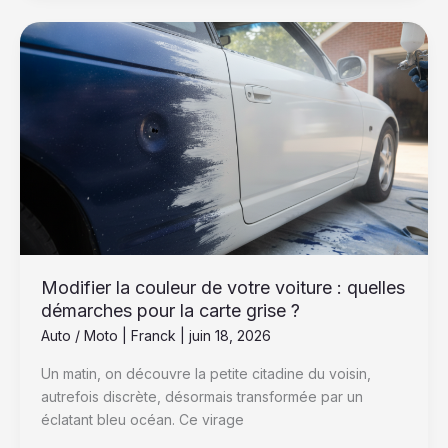
Modifier
la
couleur
de
votre
voiture
:
quelles
démarches
pour
la
carte
Modifier la couleur de votre voiture : quelles
grise
démarches pour la carte grise ?
?
Auto / Moto
|
Franck
|
juin 18, 2026
Un matin, on découvre la petite citadine du voisin,
autrefois discrète, désormais transformée par un
éclatant bleu océan. Ce virage