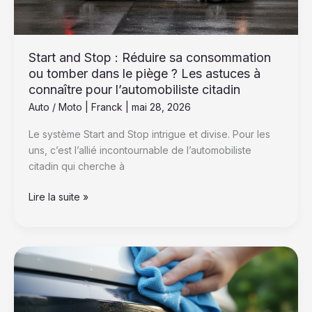
tomber
dans
le
piège
Start and Stop : Réduire sa consommation
?
ou tomber dans le piège ? Les astuces à
Les
connaître pour l’automobiliste citadin
astuces
Auto / Moto
|
Franck
|
mai 28, 2026
à
Le système Start and Stop intrigue et divise. Pour les
connaître
uns, c’est l’allié incontournable de l’automobiliste
pour
citadin qui cherche à
l’automobiliste
citadin
Lire la suite »
Nettoyer
le
plastique
de