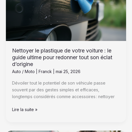
votre
voiture
:
le
guide
ultime
pour
redonner
Nettoyer le plastique de votre voiture : le
tout
guide ultime pour redonner tout son éclat
son
d’origine
éclat
Auto / Moto
|
Franck
|
mai 25, 2026
d’origine
Dévoiler tout le potentiel de son véhicule passe
souvent par des gestes simples et efficaces,
longtemps considérés comme accessoires : nettoyer
Lire la suite »