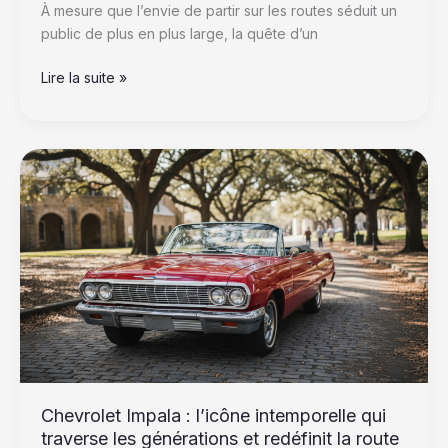
À mesure que l’envie de partir sur les routes séduit un
public de plus en plus large, la quête d’un
Lire la suite »
Chevrolet
Impala
:
l’icône
intemporelle
qui
traverse
les
générations
et
redéfinit
la
Chevrolet Impala : l’icône intemporelle qui
route
traverse les générations et redéfinit la route