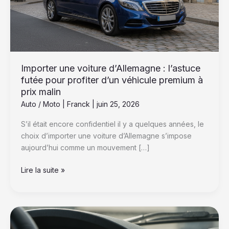
futée
pour
profiter
d’un
véhicule
premium
Importer une voiture d’Allemagne : l’astuce
à
futée pour profiter d’un véhicule premium à
prix
prix malin
malin
Auto / Moto
|
Franck
|
juin 25, 2026
S’il était encore confidentiel il y a quelques années, le
choix d’importer une voiture d’Allemagne s’impose
aujourd’hui comme un mouvement […]
Lire la suite »
Tableau
de