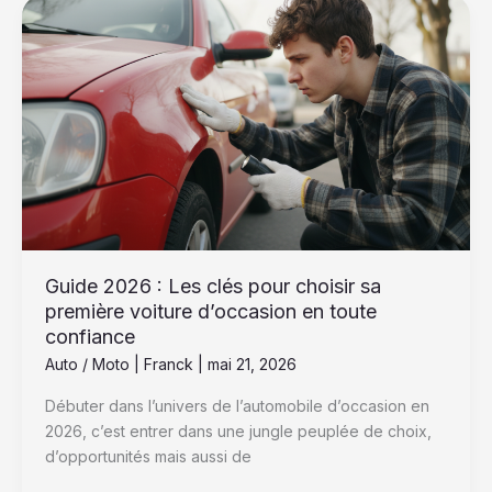
Guide
2026
:
Les
clés
pour
choisir
sa
première
voiture
d’occasion
en
Guide 2026 : Les clés pour choisir sa
toute
première voiture d’occasion en toute
confiance
confiance
Auto / Moto
|
Franck
|
mai 21, 2026
Débuter dans l’univers de l’automobile d’occasion en
2026, c’est entrer dans une jungle peuplée de choix,
d’opportunités mais aussi de