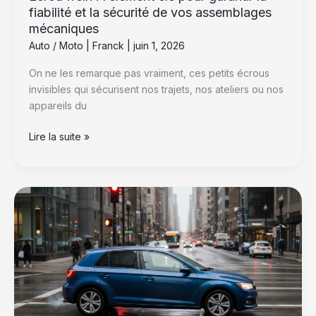
de
fiabilité et la sécurité de vos assemblages
vos
mécaniques
assemblages
Auto / Moto
|
Franck
|
juin 1, 2026
mécaniques
On ne les remarque pas vraiment, ces petits écrous
invisibles qui sécurisent nos trajets, nos ateliers ou nos
appareils du
Lire la suite »
Start
and
Stop
:
Réduire
sa
consommation
ou