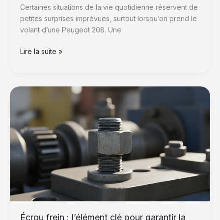
Certaines situations de la vie quotidienne réservent de
petites surprises imprévues, surtout lorsqu’on prend le
volant d’une Peugeot 208. Une
Lire la suite »
Écrou
frein
:
l’élément
clé
pour
garantir
la
fiabilité
et
la
sécurité
Écrou frein : l’élément clé pour garantir la