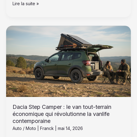
Lire la suite »
Dacia
Step
Camper
:
le
van
tout-
terrain
économique
qui
révolutionne
la
Dacia Step Camper : le van tout-terrain
vanlife
économique qui révolutionne la vanlife
contemporaine
contemporaine
Auto / Moto
|
Franck
|
mai 14, 2026