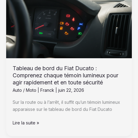
bord
du
Fiat
Ducato
:
Comprenez
chaque
témoin
lumineux
pour
Tableau de bord du Fiat Ducato :
agir
Comprenez chaque témoin lumineux pour
rapidement
agir rapidement et en toute sécurité
et
Auto / Moto
|
Franck
|
juin 22, 2026
en
Sur la route ou à l’arrêt, il suffit qu’un témoin lumineux
toute
apparaisse sur le tableau de bord du Fiat Ducato
sécurité
Lire la suite »