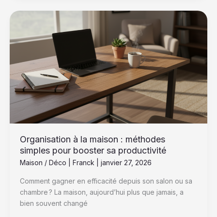
Organisation
à
la
maison
:
méthodes
simples
pour
booster
sa
productivité
Organisation à la maison : méthodes
simples pour booster sa productivité
Maison / Déco
|
Franck
|
janvier 27, 2026
Comment gagner en efficacité depuis son salon ou sa
chambre ? La maison, aujourd’hui plus que jamais, a
bien souvent changé