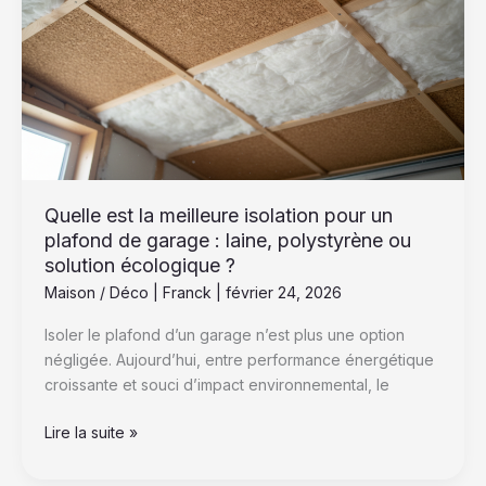
meilleure
isolation
pour
un
plafond
de
garage
:
laine,
Quelle est la meilleure isolation pour un
polystyrène
plafond de garage : laine, polystyrène ou
ou
solution écologique ?
solution
Maison / Déco
|
Franck
|
février 24, 2026
écologique
Isoler le plafond d’un garage n’est plus une option
?
négligée. Aujourd’hui, entre performance énergétique
croissante et souci d’impact environnemental, le
Lire la suite »