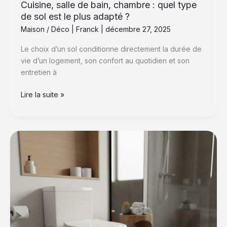
Cuisine, salle de bain, chambre : quel type
adapté
de sol est le plus adapté ?
?
Maison / Déco
|
Franck
|
décembre 27, 2025
Le choix d’un sol conditionne directement la durée de
vie d’un logement, son confort au quotidien et son
entretien à
Lire la suite »
Dimension
WC
:
les
mesures
idéales
pour
un