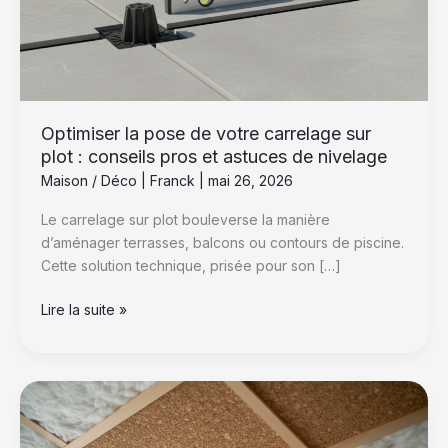
sur
plot
:
conseils
pros
et
Optimiser la pose de votre carrelage sur
astuces
plot : conseils pros et astuces de nivelage
de
Maison / Déco
|
Franck
|
mai 26, 2026
nivelage
Le carrelage sur plot bouleverse la manière
d’aménager terrasses, balcons ou contours de piscine.
Cette solution technique, prisée pour son […]
Lire la suite »
Quelle
est
la