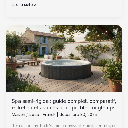
Lire la suite »
Spa
semi-
rigide
:
guide
complet,
comparatif,
entretien
et
astuces
pour
profiter
Spa semi-rigide : guide complet, comparatif,
longtemps
entretien et astuces pour profiter longtemps
Maison / Déco
|
Franck
|
décembre 30, 2025
Relaxation, hydrothérapie, convivialité : installer un spa