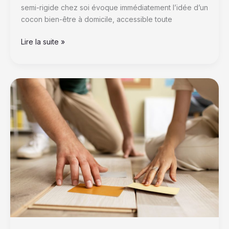
semi-rigide chez soi évoque immédiatement l’idée d’un
cocon bien-être à domicile, accessible toute
Lire la suite »
Cuisine,
salle
de
bain,
chambre
:
quel
type
de
sol
est
le
plus