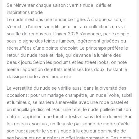
Se réinventer chaque saison : vernis nude, défis et
inspirations mode
Le nude n’est pas une tendance figée. À chaque saison, il
s’enrichit d’accents inédits, infusant aux collections un vrai
souffle de renouveau. L’hiver 2026 s’annonce, par exemple,
sous le signe des teintes fumées, légèrement griséées ou
réchauffées d’une pointe chocolat. Le printemps préfère le
retour du nude rosé et irisé, qui devance la lumière des
beaux jours. Selon les podiums et les street looks, on note
même l’apparition de effets métallisés très doux, twistant le
classique nude avec modernité.
La versatilité du nude se vérifie aussi dans la diversité des
occasions : pour un mariage champêtre, un nude ivoire, subtil
et lumineux, se mariera à merveille avec une robe pastel et
un maquillage discret. Pour une fête, le nude pailleté fait son
entrée, apportant une touche festive sans débordement. Sur
les réseaux sociaux, un fleuriste passionné de mode révèle
son truc : assortir le vernis nude à la couleur dominante de
ses bouquets pour créer un effet Instagrammable. Ces petits