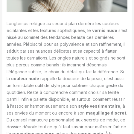
Longtemps relégué au second plan derrière les couleurs
éclatantes et les textures sophistiquées, le
vernis nude
s’est
hissé au sommet des tendances beauté ces dernières
années. Plébiscité pour sa polyvalence et son raffinement, il
séduit par ses nuances délicates et sa capacité à flatter
toutes les carnations. Les ongles naturels et soignés ne sont
plus perçus comme banals : ils incarnent désormais
l’élégance subtile, le choix du détail qui fait la différence. Si
la
couleur nude
rappelle la douceur de la peau, c’est aussi
un formidable outil de style pour sublimer chaque geste du
quotidien. Reste à comprendre comment choisir sa teinte
parmi l’infinie palette disponible, et surtout : comment réussir
à l’associer harmonieusement à son
style vestimentaire
, à
ses envies du moment ou encore à son
maquillage discret
.
Du conseil manucure personnalisé aux secrets de mode, ce
dossier dévoile tout ce qu’il faut savoir pour maîtriser l’art de
l’
association couleurs
autour des
vernis nude
. À la