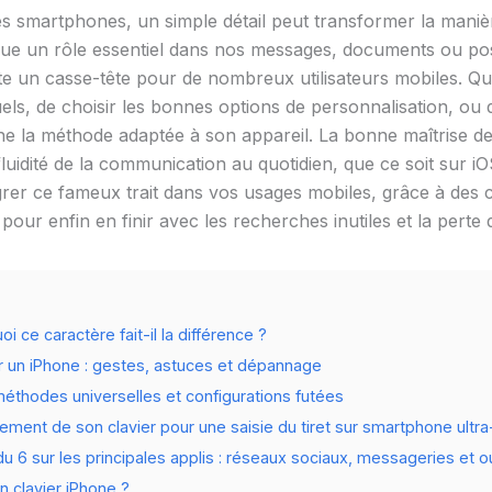
es smartphones, un simple détail peut transformer la man
 joue un rôle essentiel dans nos messages, documents ou po
te un casse-tête pour de nombreux utilisateurs mobiles. Qu’
uels, de choisir les bonnes options de personnalisation, ou d
 la méthode adaptée à son appareil. La bonne maîtrise de 
 fluidité de la communication au quotidien, que ce soit sur i
r ce fameux trait dans vos usages mobiles, grâce à des co
 pour enfin en finir avec les recherches inutiles et la perte
i ce caractère fait-il la différence ?
sur un iPhone : gestes, astuces et dépannage
: méthodes universelles et configurations futées
ent de son clavier pour une saisie du tiret sur smartphone ultra
t du 6 sur les principales applis : réseaux sociaux, messageries et o
un clavier iPhone ?