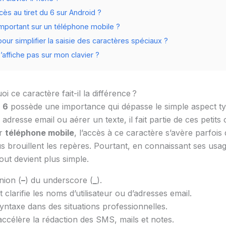
ès au tiret du 6 sur Android ?
l important sur un téléphone mobile ?
pour simplifier la saisie des caractères spéciaux ?
 s’affiche pas sur mon clavier ?
i ce caractère fait-il la différence ?
u 6
possède une importance qui dépasse le simple aspect typ
dresse email ou aérer un texte, il fait partie de ces petits 
ur
téléphone mobile
, l’accès à ce caractère s’avère parfoi
brouillent les repères. Pourtant, en connaissant ses usage
out devient plus simple.
union (
–
) du underscore (
_
).
clarifie les noms d’utilisateur ou d’adresses email.
syntaxe dans des situations professionnelles.
ccélère la rédaction des SMS, mails et notes.