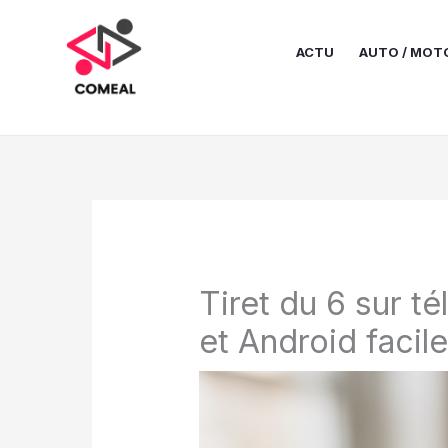
Aller
au
ACTU
AUTO / MOT
contenu
Tiret du 6 sur t
et Android facil