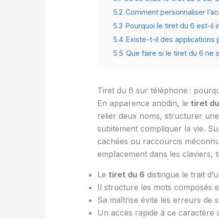
5.2
Comment personnaliser l’acc
5.3
Pourquoi le tiret du 6 est-i
5.4
Existe-t-il des applications 
5.5
Que faire si le tiret du 6 ne
Tiret du 6 sur téléphone : pourquo
En apparence anodin, le
tiret d
relier deux noms, structurer une a
subitement compliquer la vie. S
cachées ou raccourcis méconnus 
emplacement dans les claviers, t
Le
tiret du 6
distingue le trait d’
Il structure les mots composés et 
Sa maîtrise évite les erreurs de 
Un accès rapide à ce caractère a