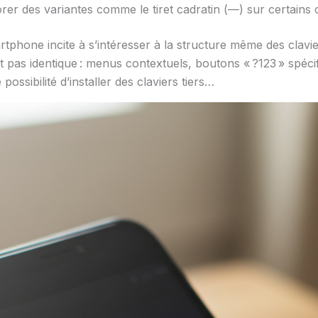
orer des variantes comme le tiret cadratin (—) sur certains c
tphone incite à s’intéresser à la structure même des clavier
 pas identique : menus contextuels, boutons « ?123 » spécif
ossibilité d’installer des claviers tiers…