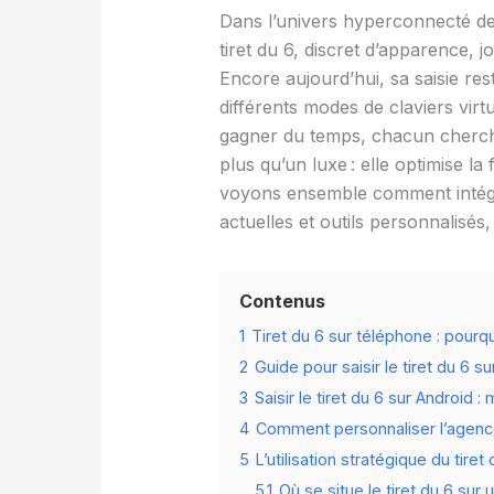
Dans l’univers hyperconnecté d
tiret du 6, discret d’apparence,
Encore aujourd’hui, sa saisie res
différents modes de claviers virt
gagner du temps, chacun cherche
plus qu’un luxe : elle optimise la
voyons ensemble comment intégre
actuelles et outils personnalisés,
Contenus
1
Tiret du 6 sur téléphone : pourquo
2
Guide pour saisir le tiret du 6 
3
Saisir le tiret du 6 sur Android 
4
Comment personnaliser l’agencem
5
L’utilisation stratégique du tire
5.1
Où se situe le tiret du 6 sur 