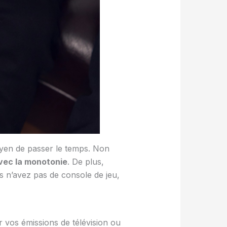
oyen de passer le temps. Non
ec la monotonie
. De plus,
s n’avez pas de console de jeu,
r vos émissions de télévision ou