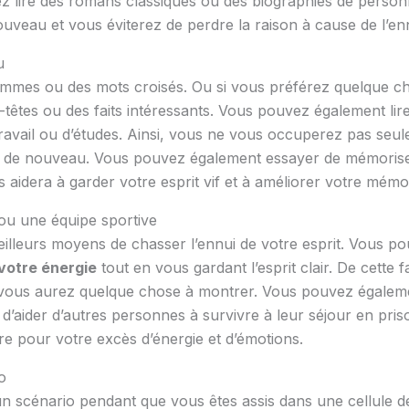
vez lire des romans classiques ou des biographies de pers
veau et vous éviterez de perdre la raison à cause de l’enn
u
mmes ou des mots croisés. Ou si vous préférez quelque ch
êtes ou des faits intéressants. Vous pouvez également lire 
avail ou d’études. Ainsi, vous ne vous occuperez pas seule
e de nouveau. Vous pouvez également essayer de mémoris
aidera à garder votre esprit vif et à améliorer votre mémo
 ou une équipe sportive
 meilleurs moyens de chasser l’ennui de votre esprit. Vous p
 votre énergie
tout en vous gardant l’esprit clair. De cette
 vous aurez quelque chose à montrer. Vous pouvez égaleme
d’aider d’autres personnes à survivre à leur séjour en priso
re pour votre excès d’énergie et d’émotions.
o
n scénario pendant que vous êtes assis dans une cellule de 